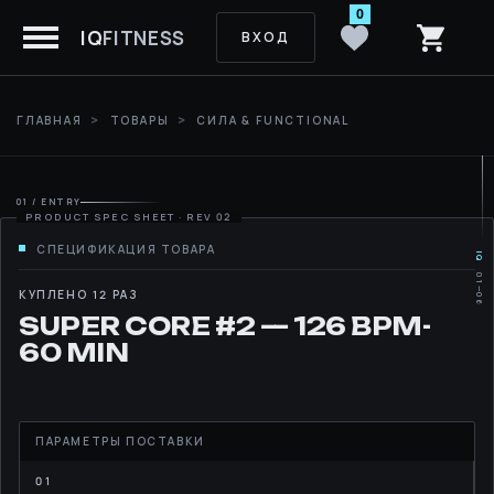
0
IQ
FITNESS
ВХОД
ГЛАВНАЯ
ТОВАРЫ
СИЛА & FUNCTIONAL
01 / ENTRY
IQ
01—06
MOVE
КУПЛЕНО 12 РАЗ
SUPER CORE #2 — 126 BPM-
RHYTHM
60 MIN
LIBRARY