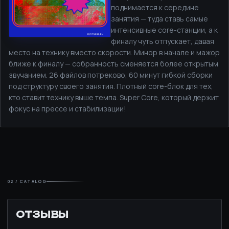
поднимается к середине
занятия — туда ставь самые
интенсивные core-станции, а к
финалу чуть отпускает, давая
место на технику вместо скорости. Минор в начале и мажор
ближе к финалу — собранность сменяется более открытым
звучанием. 26 файлов потреково, 60 минут гибкой сборки
под структуру своего занятия. Плотный core-блок для тех,
кто ставит технику выше темпа. Super Core, который держит
фокус на прессе и стабилизации!
02 / CATALOG
ОТЗЫВЫ