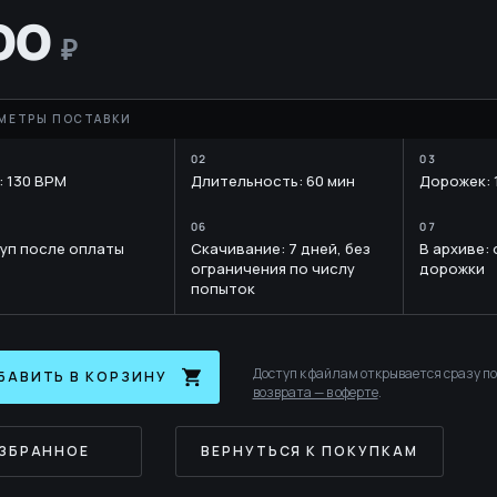
E
YTH
00
: 130 BPM
Длительность: 60 мин
Дорожек: 
RARY
уп после оплаты
Скачивание: 7 дней, без
В архиве:
ограничения по числу
дорожки
попыток
Доступ к файлам открывается сразу п
БАВИТЬ В КОРЗИНУ
возврата — в оферте
.
ИЗБРАННОЕ
ВЕРНУТЬСЯ К ПОКУПКАМ