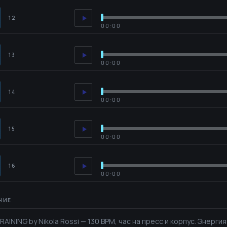
12
00:00
13
00:00
14
00:00
15
00:00
16
00:00
AINING by Nikola Rossi — 130 BPM, час на пресс и корпус. Энерг