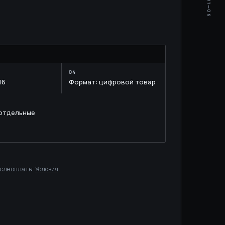
01—06
M
16
Формат: цифровой товар
 отдельные
осле оплаты.
Условия