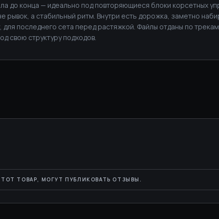
ала до конца — идеально под повторяющиеся блоки корсетных уп
не рывок, а стабильный ритм. Внутри есть дорожка, заметно наб
, для последнего сета перед растяжкой. Файлы отданы по трека
под свою структуру подходов.
ТОТ ТОВАР, МОГУТ ПУБЛИКОВАТЬ ОТЗЫВЫ.