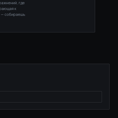
ражнений, где
ирающая к
м — собираешь