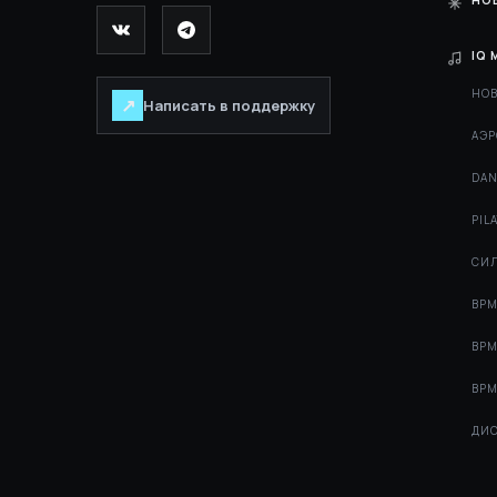
НО
IQ 
НОВ
↗
Написать в поддержку
АЭР
DAN
PIL
СИЛ
BPM
BPM
BPM
ДИС