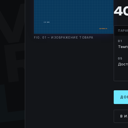
MOV
RH
4
Темп
LIB
Дост
ДО
В 