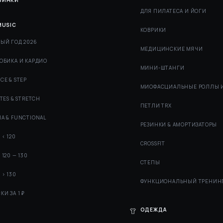
ВИНКИ
ДЛЯ ПИЛАТЕСА И ЙОГИ
MUSIC
КОВРИКИ
ЫЙ ГОД 2026
МЕДИЦИНСКИЕ МЯЧИ
ОБИКА И КАРДИО
МИНИ-ШТАНГИ
CE & STEP
МИОФАСЦИАЛЬНЫЕ РОЛЛЫ 
ATES & STRETCH
ПЕТЛИ TRX
А & FUNCTIONAL
РЕЗИНКИ & АМОРТИЗАТОРЫ
 < 120
СROSSFIT
 120 — 130
СТЕПЫ
 > 130
ФУНКЦИОНАЛЬНЫЙ ТРЕНИН
КИ ЗА 1 ₽
ОДЕЖДА