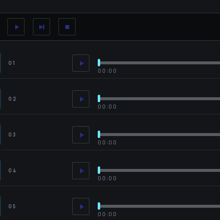
01
00:00
02
00:00
03
00:00
04
00:00
05
00:00