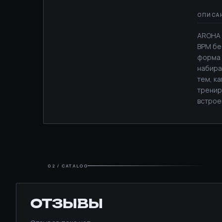
AROHA 
BPM бе
форма 
набира
тем, к
тренир
встрое
02 / CATALOG
ОТЗЫВЫ