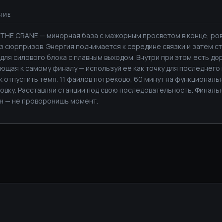
THE CRANE — минорная база с мажорным просветом в конце, ров
з сюрпризов. Энергия поднимается к середине связки и затем с
для силового блока с плавным выходом. Внутри при этом есть до
ющая к самому финалу — используй её как точку для последнего
ак отпустить темп. 11 файлов потреково, 60 минут на функционал
овку. Расставляй станции под свою последовательность. Финаль
н — не проворонишь момент.