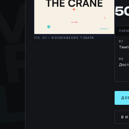
MOV
RH
5
Темп
LIB
Дост
ДО
В 