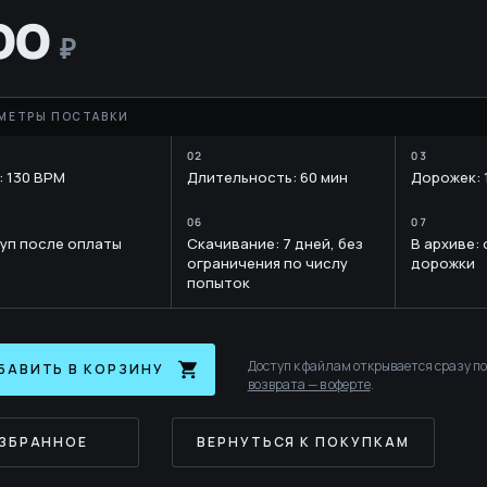
E
YTH
00
: 130 BPM
Длительность: 60 мин
Дорожек: 
RARY
уп после оплаты
Скачивание: 7 дней, без
В архиве:
ограничения по числу
дорожки
попыток
Доступ к файлам открывается сразу п
БАВИТЬ В КОРЗИНУ
возврата — в оферте
.
ИЗБРАННОЕ
ВЕРНУТЬСЯ К ПОКУПКАМ