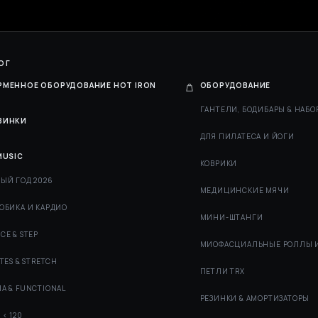
ОГ
РМЕННОЕ ОБОРУДОВАНИЕ HOT IRON
ОБОРУДОВАНИЕ
ГАНТЕЛИ, БОДИБАРЫ & НАБО
ВИНКИ
ДЛЯ ПИЛАТЕСА И ЙОГИ
MUSIC
КОВРИКИ
ЫЙ ГОД 2026
МЕДИЦИНСКИЕ МЯЧИ
ОБИКА И КАРДИО
МИНИ-ШТАНГИ
CE & STEP
МИОФАСЦИАЛЬНЫЕ РОЛЛЫ 
ATES & STRETCH
ПЕТЛИ TRX
А & FUNCTIONAL
РЕЗИНКИ & АМОРТИЗАТОРЫ
 < 120