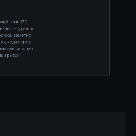
ный темп 130
тихает — удобная
рожка, заметно
 подхода перед
ьную или силовую
ный рывок