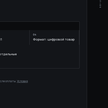
01—06
M
11
Формат: цифровой товар
 отдельные
осле оплаты.
Условия