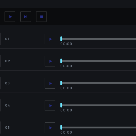
01
00:00
02
00:00
03
00:00
04
00:00
05
00:00