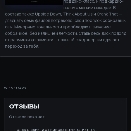
под дэнс-класс, и под кардио-
волну с мягким выходом. В
составе также Upside Down, Think About Us и Crank That —
двадцать семь файлов потреково, свой порядок собираешь
сам. Минорные тональности преобладают, звучание
собранное, без излишней лёгкости. Ставь весь диск подряд
от разминки до заминки — плавный спад энергии сделает
переход за тебя.
02 / CATALOG
ОТЗЫВЫ
Отзывов пока нет.
ТОЛЬКО ЗАРЕГИСТРИРОВАННЫЕ КЛИЕНТЫ,