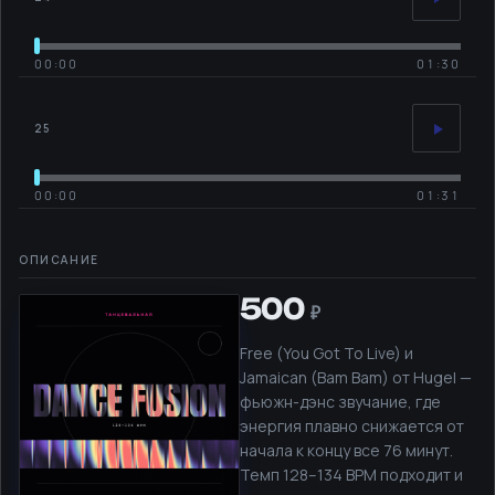
00:00
01:30
25
00:00
01:31
500
Free (You Got To Live) и
Jamaican (Bam Bam) от Hugel —
фьюжн-дэнс звучание, где
энергия плавно снижается от
начала к концу все 76 минут.
Темп 128–134 BPM подходит и