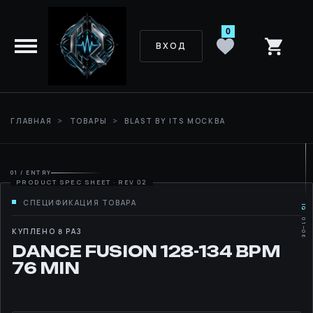
0
ВХОД
ГЛАВНАЯ
ТОВАРЫ
BLAST BY ITS МОСКВА
01 / ENTRY
IQ
01—06
MOVE
КУПЛЕНО 8 РАЗ
DANCE FUSION 128-134 BPM
RHYTHM
76 MIN