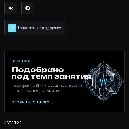
↗
Написать в поддержку
IQ MUSIC
Подобрано
под темп занятия.
Подборки по BPM и фазам тренировки
— от разминки до заминки.
ОТКРЫТЬ IQ MUSIC
→
КАТАЛОГ