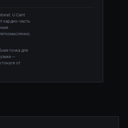
obeat, U Cant
жит кардио-часть
рные
 легкомысленно,
бная точка для
музыки —
 тонусе от