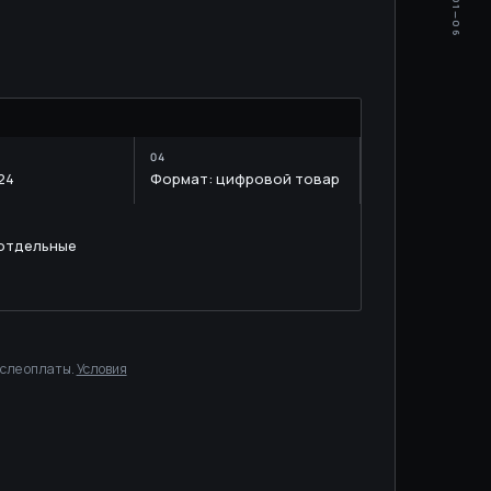
01—06
M
24
Формат: цифровой товар
 отдельные
осле оплаты.
Условия