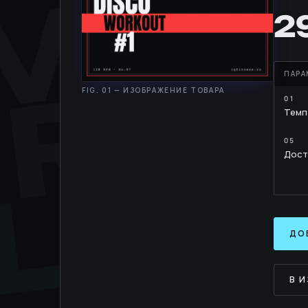
MOV
RH
2
Темп
LIB
Дост
ДО
В 