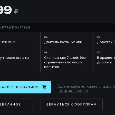
E
YTH
99
: 128 BPM
Длительность: 62 мин
Дорожек: 
RARY
уп после оплаты
Скачивание: 7 дней, без
В архиве:
ограничения по числу
дорожки
попыток
Доступ к файлам открывается сразу п
БАВИТЬ В КОРЗИНУ
возврата — в оферте
.
ИЗБРАННОЕ
ВЕРНУТЬСЯ К ПОКУПКАМ