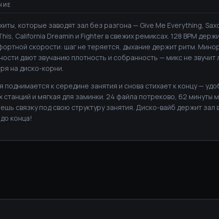
хиты, которые заводят зал без разгона — Give Me Everything, Sax
his, California Dreamin и Fighter в свежих ремиксах. 128 BPM дер
фортной скорости: шаг не теряется, дыхание держит ритм. Мино
ности дают звучанию плотность и собранность — микс не звучит
ря на диско-корни.
я поднимается к середине занятия и снова стихает к концу — удо
х станций и мягкая для заминки. 24 файла потреково, 62 минуты 
ешь связку под свою структуру занятия. Диско-вайб держит зал в
 до конца!