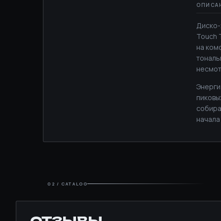
Диско-
Touch T
на ком
тональ
несмот
Энерги
пиковы
собира
начала
02 / CATALOG