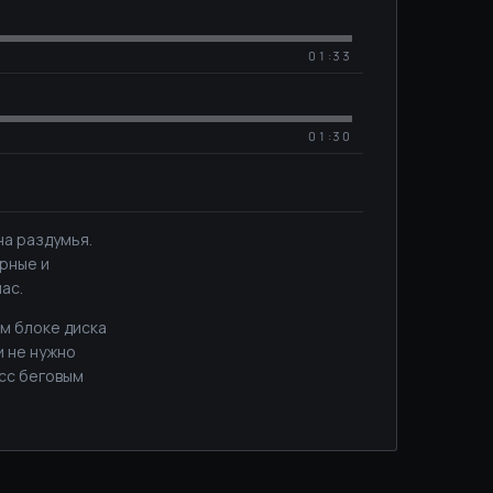
01:33
01:30
на раздумья.
орные и
ас.
ем блоке диска
и не нужно
асс беговым