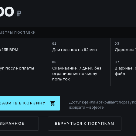
E
YTH
00
: 135 BPM
Длительность: 62 мин
Дорожек: 
RARY
уп после оплаты
Скачивание: 7 дней, без
В архиве:
ограничения по числу
файл
попыток
Доступ к файлам открывается сразу п
БАВИТЬ В КОРЗИНУ
возврата — в оферте
.
ИЗБРАННОЕ
ВЕРНУТЬСЯ К ПОКУПКАМ