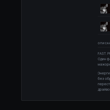
FAST. 
Один ф
мажорн
Энерги
без об
перест
драйво