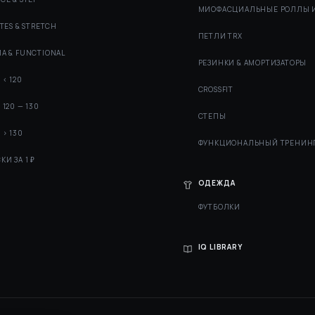
МИОФАСЦИАЛЬНЫЕ РОЛЛЫ 
ATES & STRETCH
ПЕТЛИ TRX
А & FUNCTIONAL
РЕЗИНКИ & АМОРТИЗАТОРЫ
 < 120
СROSSFIT
 120 — 130
СТЕПЫ
 > 130
ФУНКЦИОНАЛЬНЫЙ ТРЕНИН
КИ ЗА 1 ₽
ОДЕЖДА
ФУТБОЛКИ
IQ LIBRARY