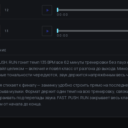
12
00:00
13
00:00
PUSH. RUN гонит темп 135 BPM все 62 минуты тренировки без пауз 
айл целиком — включил и повёл класс от разгона до выхода. Мин
ые тональности чередуются, звук держится напряжённым весь ч
я стихает к финалу — заминку удобно строить прямо на последн
рыва музыки. Формат держит один темп на всю тренировку, связк
раивать под перепады звука. FAST. PUSH. RUN закрывает весь кл
м от начала до конца.