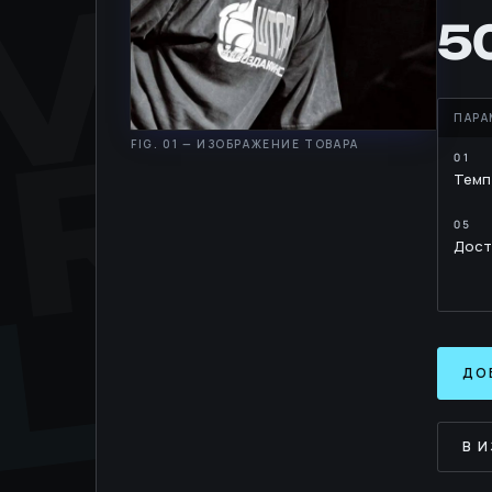
MOV
RH
5
Темп
LIB
Дост
ДО
В 