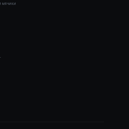
И МЯЧИКИ
Г