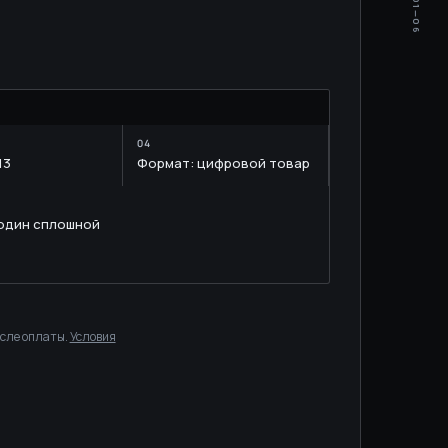
01—06
M
13
Формат: цифровой товар
 один сплошной
осле оплаты.
Условия