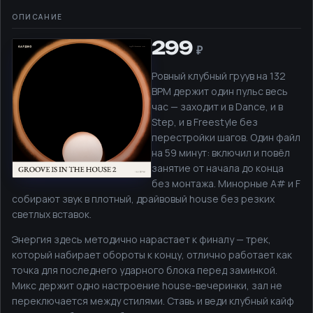
299
Ровный клубный груув на 132
BPM держит один пульс весь
час — заходит и в Dance, и в
Step, и в Freestyle без
перестройки шагов. Один файл
на 59 минут: включил и повёл
занятие от начала до конца
без монтажа. Минорные A# и F
собирают звук в плотный, драйвовый house без резких
светлых вставок.
Энергия здесь методично нарастает к финалу — трек,
который набирает обороты к концу, отлично работает как
точка для последнего ударного блока перед заминкой.
Микс держит одно настроение house-вечеринки, зал не
переключается между стилями. Ставь и веди клубный кайф