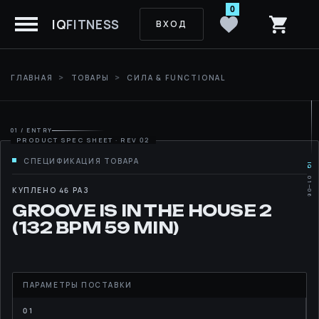
0
IQ
FITNESS
ВХОД
ГЛАВНАЯ
ТОВАРЫ
СИЛА & FUNCTIONAL
01 / ENTRY
IQ
01—06
MOVE
КУПЛЕНО 46 РАЗ
GROOVE IS IN THE HOUSE 2
RHYTHM
(132 BPM 59 MIN)
LIBRARY