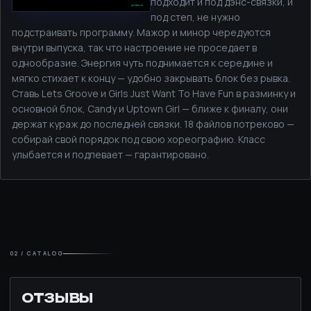
подходит и под дэнс-связки, и
под степ, не нужно
подстраивать программу. Мажор и минор чередуются
внутри выпуска, так что настроение не проседает в
однообразие. Энергия чуть поднимается к середине и
мягко стихает к концу — удобно закрывать блок без рывка.
Ставь Lets Groove и Girls Just Want To Have Fun в разминку и
основной блок, Candy и Uptown Girl — ближе к финалу, они
держат кураж до последней связки. 18 файлов потреково —
собирай свой порядок под свою хореографию. Класс
улыбается и подпевает — гарантировано.
02 / CATALOG
ОТЗЫВЫ