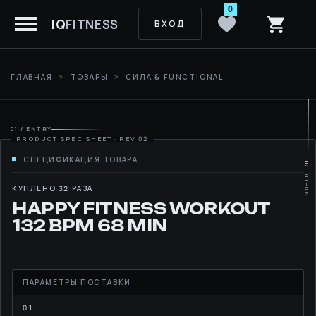
0
IQ
FITNESS
ВХОД
ГЛАВНАЯ
ТОВАРЫ
СИЛА & FUNCTIONAL
01 / ENTRY
IQ
01—06
MOVE
КУПЛЕНО 32 РАЗА
HAPPY FITNESS WORKOUT
RHYTHM
132 BPM 68 MIN
LIBRARY