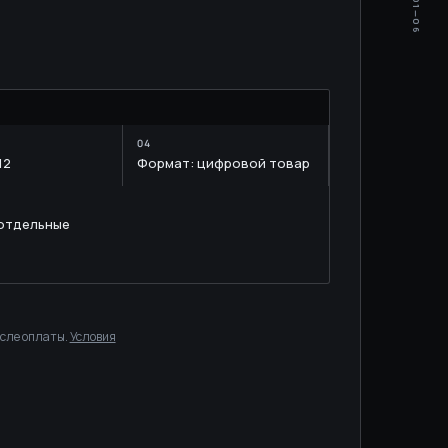
01—06
M
12
Формат: цифровой товар
 отдельные
осле оплаты.
Условия