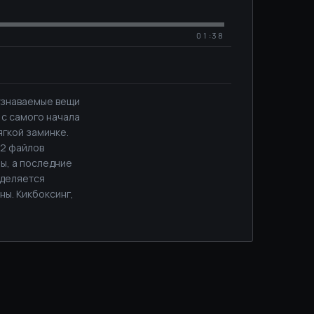
01:38
 — узнаваемые вещи
 с самого начала
ягкой заминке.
12 файлов
ы, а последние
ыделяется
ны. Кикбоксинг,