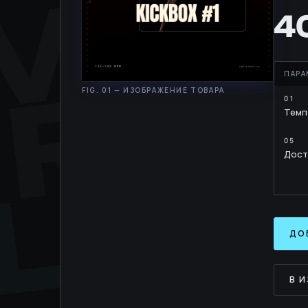
MOV
RH
4
Темп
LIB
Дост
ДО
В 