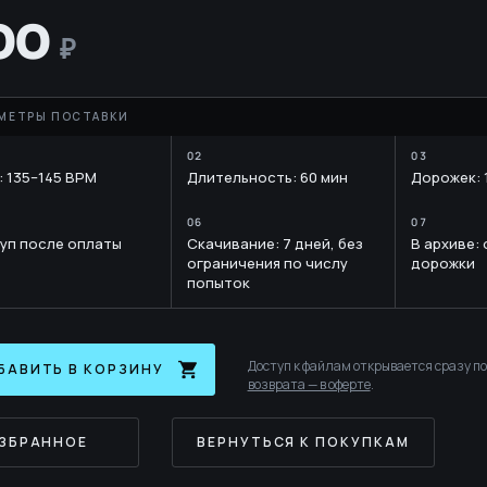
E
YTH
00
: 135–145 BPM
Длительность: 60 мин
Дорожек: 
RARY
уп после оплаты
Скачивание: 7 дней, без
В архиве:
ограничения по числу
дорожки
попыток
Доступ к файлам открывается сразу п
БАВИТЬ В КОРЗИНУ
возврата — в оферте
.
ИЗБРАННОЕ
ВЕРНУТЬСЯ К ПОКУПКАМ