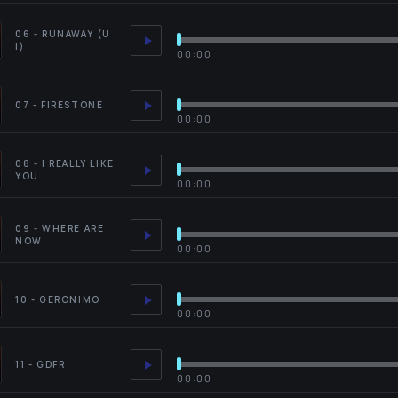
06 - RUNAWAY (U
I)
00:00
07 - FIRESTONE
00:00
08 - I REALLY LIKE
YOU
00:00
09 - WHERE ARE
NOW
00:00
10 - GERONIMO
00:00
11 - GDFR
00:00