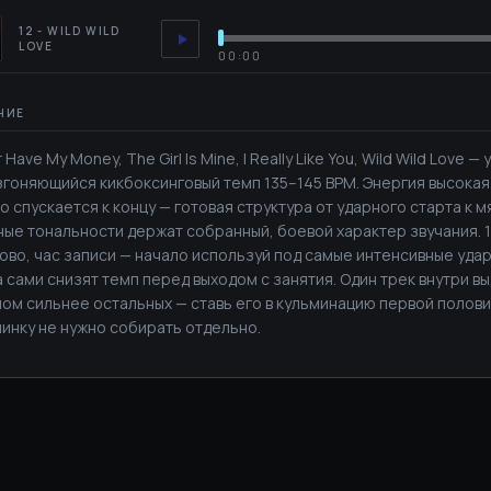
12 - WILD WILD
LOVE
00:00
r Have My Money, The Girl Is Mine, I Really Like You, Wild Wild Love
згоняющийся кикбоксинговый темп 135–145 BPM. Энергия высокая
о спускается к концу — готовая структура от ударного старта к м
ые тональности держат собранный, боевой характер звучания. 
ово, час записи — начало используй под самые интенсивные удар
 сами снизят темп перед выходом с занятия. Один трек внутри в
ом сильнее остальных — ставь его в кульминацию первой полови
минку не нужно собирать отдельно.