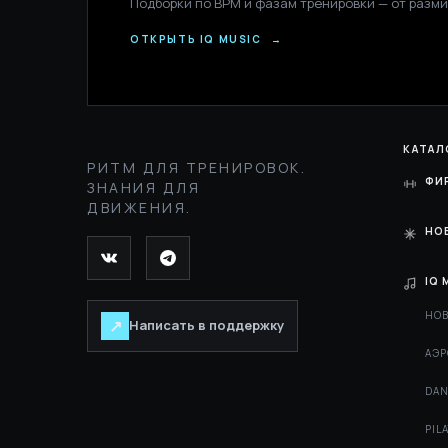
Подборки по BPM и фазам тренировки — от разми
ОТКРЫТЬ IQ MUSIC
→
КАТАЛ
РИТМ ДЛЯ ТРЕНИРОВОК.
ФИ
ЗНАНИЯ ДЛЯ
ДВИЖЕНИЯ.
НО
IQ 
НОВ
↗
Написать в поддержку
АЭР
DAN
PIL