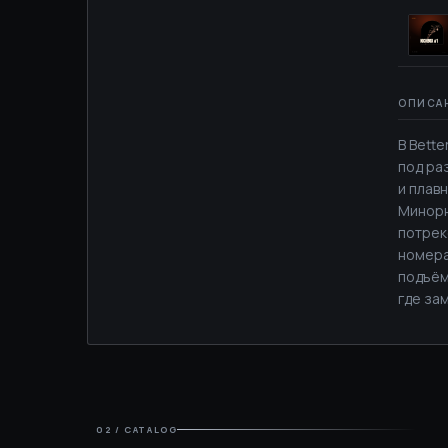
B Bette
под ра
и плавн
Минорн
потрек
номера
подъём
где за
02 / CATALOG