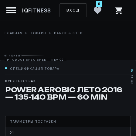
0
IQ
FITNESS
ВХОД
ГЛАВНАЯ
ТОВАРЫ
DANCE & STEP
01 / ENTRY
IQ
01—06
MOVE
КУПЛЕНО 1 РАЗ
POWER AEROBIC ЛЕТО 2016
RHYTHM
— 135-140 BPM — 60 MIN
LIBRARY