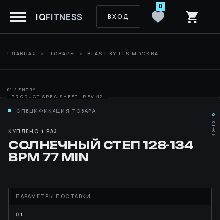
0
IQ
FITNESS
ВХОД
ГЛАВНАЯ
ТОВАРЫ
BLAST BY ITS МОСКВА
01 / ENTRY
IQ
01—06
MOVE
КУПЛЕНО 1 РАЗ
СОЛНЕЧНЫЙ СТЕП 128-134
RHYTHM
BPM 77 MIN
LIBRARY