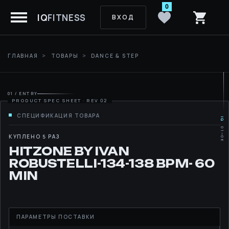
0
IQ
FITNESS
ВХОД
ГЛАВНАЯ
ТОВАРЫ
DANCE & STEP
01 / ENTRY
IQ
01—06
MOVE
КУПЛЕНО 5 РАЗ
HITZONE BY IVAN
RHYTHM
ROBUSTELLI-134-138 BPM- 60
MIN
LIBRARY