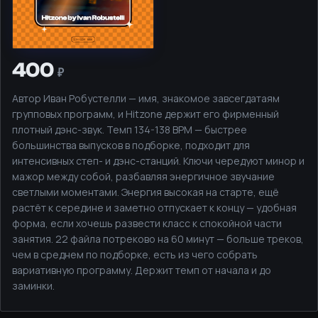
400
Автор Иван Робустелли — имя, знакомое завсегдатаям
групповых программ, и Hitzone держит его фирменный
плотный дэнс-звук. Темп 134-138 BPM — быстрее
большинства выпусков в подборке, подходит для
интенсивных степ- и дэнс-станций. Ключи чередуют минор и
мажор между собой, разбавляя энергичное звучание
светлыми моментами. Энергия высокая на старте, ещё
растёт к середине и заметно отпускает к концу — удобная
форма, если хочешь развести класс к спокойной части
занятия. 22 файла потреково на 60 минут — больше треков,
чем в среднем по подборке, есть из чего собрать
вариативную программу. Держит темп от начала и до
заминки.