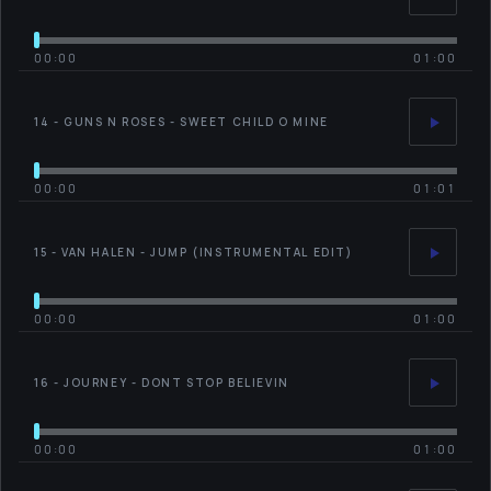
00:00
01:00
14 - GUNS N ROSES - SWEET CHILD O MINE
00:00
01:01
15 - VAN HALEN - JUMP (INSTRUMENTAL EDIT)
00:00
01:00
16 - JOURNEY - DONT STOP BELIEVIN
00:00
01:00