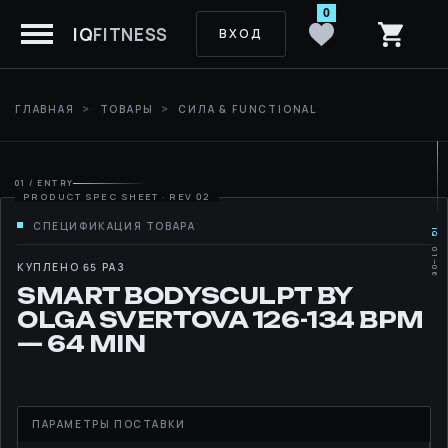
0
IQ
FITNESS
ВХОД
ГЛАВНАЯ
ТОВАРЫ
СИЛА & FUNCTIONAL
01 / ENTRY
IQ
01—06
MOVE
КУПЛЕНО 65 РАЗ
SMART BODYSCULPT BY
RHYTHM
OLGA SVERTOVA 126-134 BPM
— 64 MIN
LIBRARY