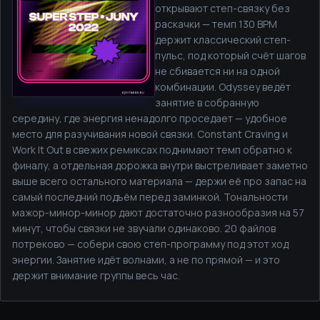
открывают степ-связку без
раскачки — темп 130 BPM
держит классический степ-
пульс, под который счёт шагов
не сбивается ни на одной
комбинации. Odyssey ведёт
занятие в собранную
середину, где энергия ненадолго проседает — удобное
место для разучивания новой связки. Constant Craving и
Work It Out в свежих ремиксах поднимают темп обратно к
финалу, а отдельная дорожка внутри выстреливает заметно
выше всего остального материала — держи её про запас на
самый последний подъём перед заминкой. Тональности
мажор-минор-минор дают достаточно разнообразия на 57
минут, чтобы связки не звучали одинаково. 20 файлов
потреково — собери свою степ-программу под этот ход
энергии. Занятие идёт волнами, а не по прямой — и это
держит внимание группы весь час.