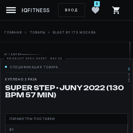
0
IQ
FITNESS
ВХОД
ГЛАВНАЯ
ТОВАРЫ
BLAST BY ITS МОСКВА
01 / ENTRY
IQ
01—06
MOVE
КУПЛЕНО 3 РАЗА
SUPER STEP • JUNY 2022 (130
RHYTHM
BPM 57 MIN)
LIBRARY