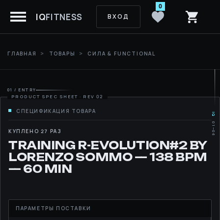
0
IQ
FITNESS
ВХОД
ГЛАВНАЯ
ТОВАРЫ
СИЛА & FUNCTIONAL
01 / ENTRY
IQ
01—06
MOVE
КУПЛЕНО 27 РАЗ
TRAINING R-EVOLUTION#2 BY
RHYTHM
LORENZO SOMMO — 138 BPM
— 60 MIN
LIBRARY