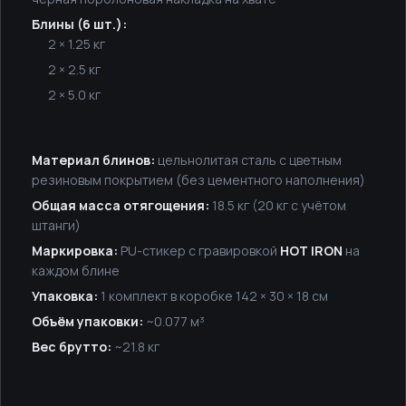
Блины (6 шт.):
2 × 1.25 кг
2 × 2.5 кг
2 × 5.0 кг
Материал блинов:
цельнолитая сталь с цветным
резиновым покрытием (без цементного наполнения)
Общая масса отягощения:
18.5 кг (20 кг с учётом
штанги)
Маркировка:
PU-стикер с гравировкой
HOT IRON
на
каждом блине
Упаковка:
1 комплект в коробке 142 × 30 × 18 см
Объём упаковки:
~0.077 м³
Вес брутто:
~21.8 кг