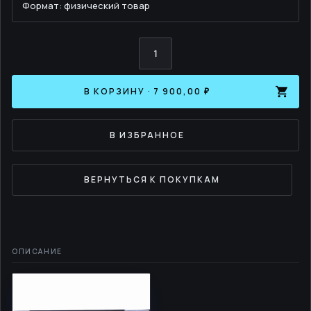
Формат: физический товар
Количество
Мини-
штанга
для
аэробики
В КОРЗИНУ · 7 900,00 ₽
HOT
IRON
(20
кг)
В ИЗБРАННОЕ
ВЕРНУТЬСЯ К ПОКУПКАМ