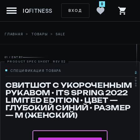
0
IQ
FITNESS
ВХОД
ГЛАВНАЯ
ТОВАРЫ
SALE
01 / ENTRY
IQ
02—06
MOVE
СВИТШОТ С УКОРОЧЕННЫМ
РУКАВОМ • ITS SPRING 2022
RHYTHM
LIMITED EDITION • ЦВЕТ —
ГЛУБОКИЙ СИНИЙ • РАЗМЕР
LIBRARY
— М (ЖЕНСКИЙ)