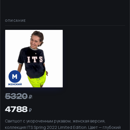
синий
•
размер
-
М
(женский)
5320
4788
Свитшот с укороченным рукавом, женская версия,
коллекция ITS Spring 2022 Limited Edition. Цвет — глубокий