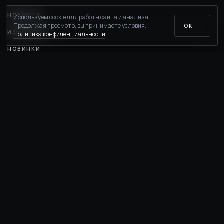
НОВОСТИ
Используем cookie для работы сайта и анализа.
Продолжая просмотр, вы принимаете условия.
ОК
ИЗБРАННОЕ
Политика конфиденциальности
.
НОВИНКИ
ПУБЛИЧНАЯ ОФЕРТА
ПОЛИТИКА КОНФИДЕНЦИАЛЬНОСТИ
ДОСТАВКА И ВОЗВРАТ
БОНУСНАЯ ПРОГРАММА
ПРОМОКОДЫ И АКЦИИ
РЕФЕРАЛЬНАЯ ПРОГРАММА
НАПИСАТЬ В ПОДДЕРЖКУ
ВОПРОСЫ И ОТВЕТЫ
ITS FITNESS
ITS CLUB