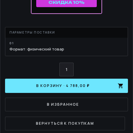
СКИДКА 10%
Формат: физический товар
Количество
Свитшот
с
укороченным
рукавом
В КОРЗИНУ · 4 788,00 ₽
•
ITS
Spring
2022
В ИЗБРАННОЕ
Limited
Edition
•
цвет
ВЕРНУТЬСЯ К ПОКУПКАМ
-
глубокий