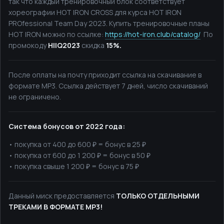
так что каждый тренировочный блок соответствует
хореографии HOT IRON CROSS для курса HOT IRON
PROfessional Team Day 2023.
Купить тренировочные планы
HOT IRON можно по ссылке:
https://hot-iron.club/catalog/
По
промокоду
HIIQ2023
скидка
15%.
После оплаты на почту приходит ссылка на скачивание в
формате MP3. Ссылка действует 7 дней, число скачиваний
не ограничено.
Cистема бонусов от 2022 года:
• покупка от 400 до 600 ₽ =
бонус в 25 ₽
• покупка от 600 до 1 200 ₽ =
бонус в 50 ₽
• покупка свыше 1 200 ₽ =
бонус в 75 ₽
Данный миск предоставляется
ТОЛЬКО
ОТДЕЛЬНЫМИ
ТРЕКАМИ В ФОРМАТЕ MP3!