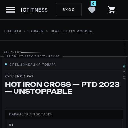
0
IQ
FITNESS
ВХОД
ГЛАВНАЯ
ТОВАРЫ
BLAST BY ITS МОСКВА
01 / ENTRY
IQ
01—06
MOVE
КУПЛЕНО 7 РАЗ
HOT IRON CROSS — PTD 2023
RHYTHM
— UNSTOPPABLE
LIBRARY