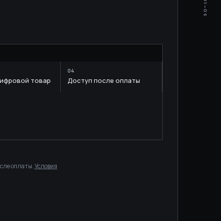
01—06
M
цифровой товар
Доступ после оплаты
осле оплаты.
Условия