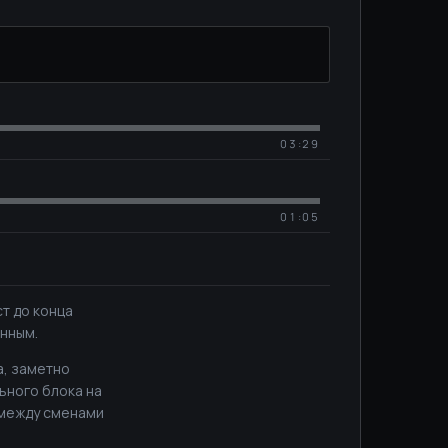
03:29
01:05
т до конца
нным.
а, заметно
ьного блока на
 между сменами