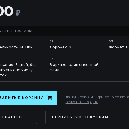
E
YTH
00
ельность: 60 мин
Дорожек: 2
Формат: 
RARY
ивание: 7 дней, без
В архиве: один сплошной
ничения по числу
файл
ток
Доступ к файлам открывается сразу п
БАВИТЬ В КОРЗИНУ
возврата — в оферте
.
ИЗБРАННОЕ
ВЕРНУТЬСЯ К ПОКУПКАМ