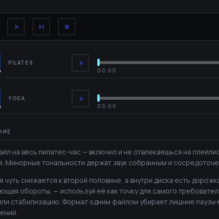
PILATES
00:00
YOGA
00:00
айл на весь пилатес-час — включил и не отвлекаешься на плейлис
я. Минорные тональности держат звук собранным и сосредоточе
я чуть снижается к второй половине, а внутри диска есть дорожк
ющая обороты, — используй её как точку для самого требовател
или стабилизацию. Формат одним файлом убирает лишние паузы
ений.