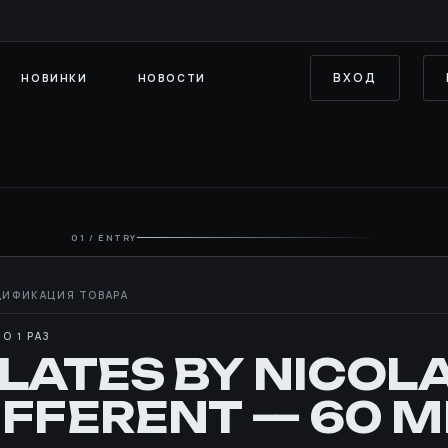
ВХОД
НОВИНКИ
НОВОСТИ
01 / ENTRY
О 1 РАЗ
ILATES BY NICOLA
IFFERENT — 60 M