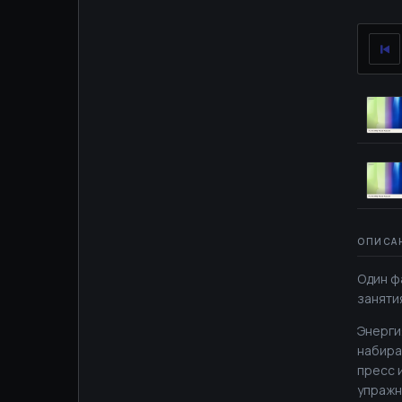
Один ф
заняти
Энерги
набира
пресс 
упражн