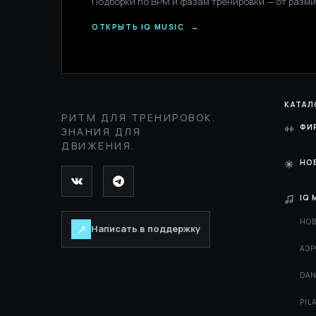
Подборки по BPM и фазам тренировки — от разми
ОТКРЫТЬ IQ MUSIC
→
КАТАЛ
РИТМ ДЛЯ ТРЕНИРОВОК.
ФИ
ЗНАНИЯ ДЛЯ
ДВИЖЕНИЯ.
НО
IQ 
НОВ
↗
Написать в поддержку
АЭР
DAN
PIL