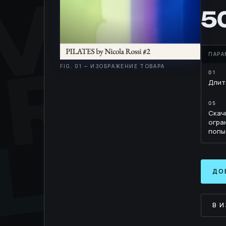
MOV
RH
5
Длит
LIB
Скач
огра
попы
ДО
В 