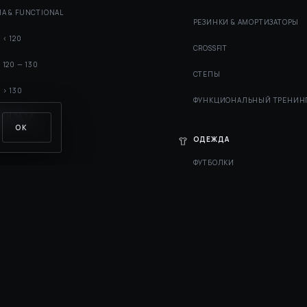
А & FUNCTIONAL
РЕЗИНКИ & АМОРТИЗАТОРЫ
 < 120
СROSSFIT
 120 — 130
СТЕПЫ
 > 130
ФУНКЦИОНАЛЬНЫЙ ТРЕНИН
КИ ЗА 1 ₽
ОК
ОДЕЖДА
ФУТБОЛКИ
IQ LIBRARY
ДОСТАВКА И ВОЗВРАТ
БОНУСНАЯ ПРОГРАММА
ПРОМОКОДЫ И АКЦИИ