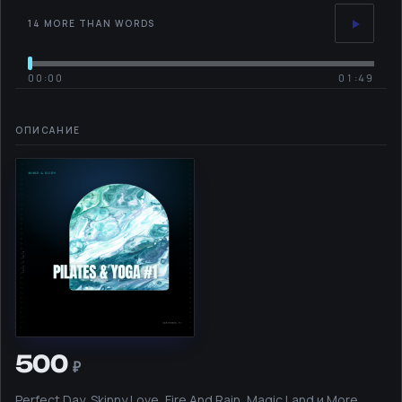
14 MORE THAN WORDS
00:00
01:49
500
Perfect Day, Skinny Love, Fire And Rain, Magic Land и More