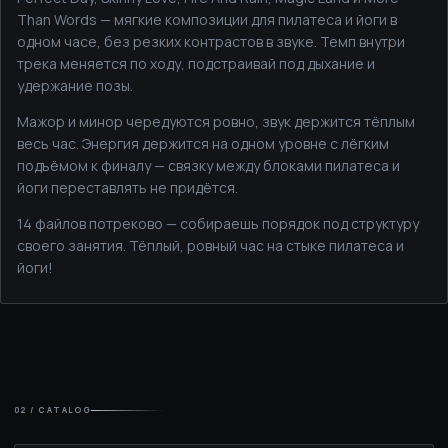
Than Words — мягкие композиции для пилатеса и йоги в
одном часе, без резких контрастов в звуке. Темп внутри
трека меняется по ходу, подстраивай под дыхание и
удержание позы.
Мажор и минор чередуются ровно, звук держится тёплым
весь час. Энергия держится на одном уровне с лёгким
подъёмом к финалу — связку между блоками пилатеса и
йоги переставлять не придётся.
14 файлов потреково — собираешь порядок под структуру
своего занятия. Тёплый, ровный час на стыке пилатеса и
йоги!
02 / CATALOG