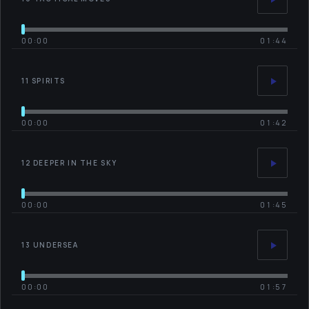
00:00
01:44
11 SPIRITS
00:00
01:42
12 DEEPER IN THE SKY
00:00
01:45
13 UNDERSEA
00:00
01:57