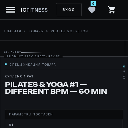
0
IQ
FITNESS
ВХОД
ГЛАВНАЯ
ТОВАРЫ
PILATES & STRETCH
01 / ENTRY
IQ
01—06
MOVE
КУПЛЕНО 1 РАЗ
PILATES & YOGA #1 —
RHYTHM
DIFFERENT BPM — 60 MIN
LIBRARY