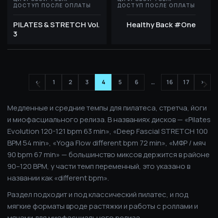
ДОСТУП ПОСЛЕ ОПЛАТЫ
ДОСТУП ПОСЛЕ ОПЛАТЫ
PILATES & STRETCH Vol.
Healthy Back #One
3
<
1
2
3
4
5
6
…
16
17
>
Медленные и средние темпы для пилатеса, стретча, йоги
и миофасциального релиза. В названиях дисков — «Pilates
Evolution 120-121 bpm 63 min», «Deep Fascial STRETCH 100
BPM 54 min», «Yoga Flow different bpm 72 min», «МФР / мяч
90 bpm 67 min» — большинство миксов держится в районе
90–120 BPM, у части темп переменный, это указано в
названии как «different bpm».
Раздел подходит и под классический пилатес, и под
мягкие форматы вроде растяжки и работы с роллами и
мячами для миофасциального релиза.