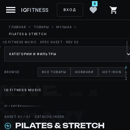
0
IQ
FITNESS
ВХОД
ГЛАВНАЯ
ТОВАРЫ
МУЗЫКА
PILATES & STRETCH
КАТЕГОРИИ И ФИЛЬТРЫ
IQ
BROWSE
ВСЕ ТОВАРЫ
НОВИНКИ
HOT IRON
01—06
MOVE
RHYTHM
IQ FITNESS MUSIC
LIBRARY
01 / ENTRY
PILATES & STRETCH