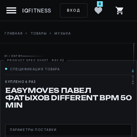
0
IQ
FITNESS
ВХОД
ГЛАВНАЯ
ТОВАРЫ
МУЗЫКА
01 / ENTRY
IQ
01—06
MOVE
КУПЛЕНО 6 РАЗ
EASYMOVES ПАВЕЛ
RHYTHM
ФАТЫХОВ DIFFERENT BPM 50
MIN
LIBRARY