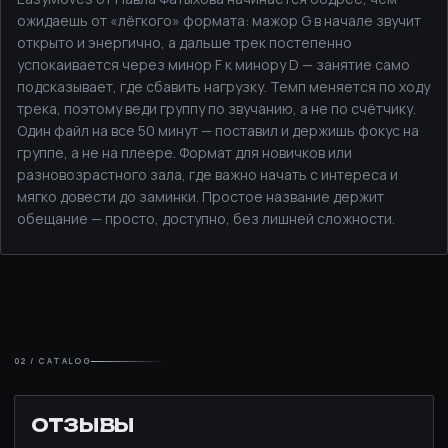
ожидаешь от «лёгкого» формата: мажор G в начале звучит
открыто и энергично, а дальше трек постепенно
успокаивается через минор F к минору D — занятие само
подсказывает, где сбавить нагрузку. Темп меняется по ходу
трека, поэтому веди группу по звучанию, а не по счётчику.
Один файл на все 50 минут — поставил и держишь фокус на
группе, а не на плеере. Формат для новичков или
разновозрастного зала, где важно начать с интереса и
мягко довести до заминки. Простое название держит
обещание — просто, доступно, без лишней сложности.
02 / CATALOG
ОТЗЫВЫ