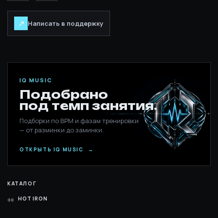
↗
Написать в поддержку
IQ MUSIC
Подобрано
под темп занятия.
Подборки по BPM и фазам тренировки
— от разминки до заминки.
ОТКРЫТЬ IQ MUSIC
→
КАТАЛОГ
HOT IRON