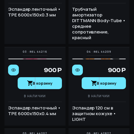
Эспандер ленточный •
Трубчатый
TPE 6000х150х0.3 мм
амортизатор
DITTMANN Body-Tube •
среднее
сопротивление,
красный
900 Р
900 Р
В корзину
В корзину
В НАЛИЧИИ
В НАЛИЧИИ
Эспандер ленточный •
Эспандер 120 см в
TPE 6000х150х0.4 мм
защитном кожухе •
LIGHT