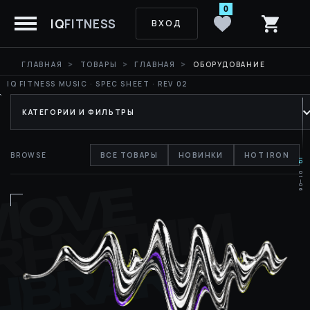
0
IQ
FITNESS
ВХОД
ГЛАВНАЯ
ТОВАРЫ
ГЛАВНАЯ
ОБОРУДОВАНИЕ
КАТЕГОРИИ И ФИЛЬТРЫ
BROWSE
ВСЕ ТОВАРЫ
НОВИНКИ
HOT IRON
IQ
01—06
MOVE
RHYTHM
LIBRARY