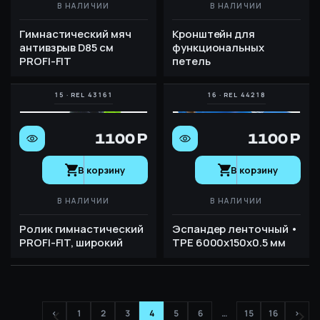
В НАЛИЧИИ
В НАЛИЧИИ
Гимнастический мяч
Кронштейн для
антивзрыв D85 см
функциональных
PROFI-FIT
петель
1100 Р
1100 Р
В корзину
В корзину
В НАЛИЧИИ
В НАЛИЧИИ
Ролик гимнастический
Эспандер ленточный •
PROFI-FIT, широкий
TPE 6000х150х0.5 мм
<
1
2
3
4
5
6
…
15
16
>