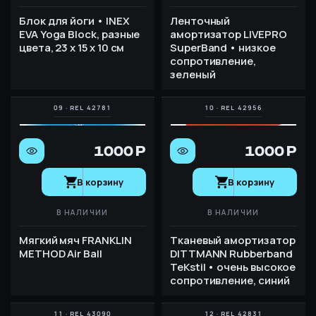
Блок для йоги • INEX
Ленточный
EVA Yoga Block, разные
амортизатор LIVEPRO
цвета, 23 x 15 x 10 см
SuperBand • низкое
сопротивление,
зеленый
1000 Р
1000 Р
В корзину
В корзину
В НАЛИЧИИ
В НАЛИЧИИ
Мягкий мяч FRANKLIN
Тканевый амортизатор
METHOD Air Ball
DITTMANN Rubberband
TeKstil • очень высокое
сопротивление, синий